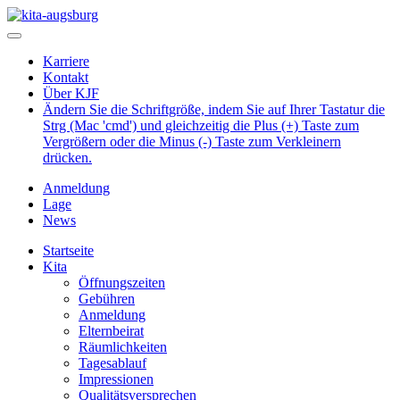
Karriere
Kontakt
Über KJF
Ändern Sie die Schriftgröße, indem Sie auf Ihrer Tastatur die
Strg (Mac 'cmd') und gleichzeitig die Plus (+) Taste zum
Vergrößern oder die Minus (-) Taste zum Verkleinern
drücken.
Anmeldung
Lage
News
Startseite
Kita
Öffnungszeiten
Gebühren
Anmeldung
Elternbeirat
Räumlichkeiten
Tagesablauf
Impressionen
Qualitätsversprechen