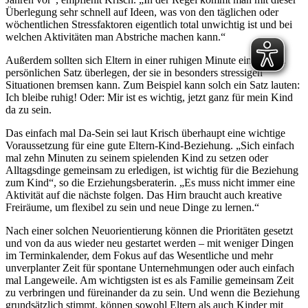
Überlegung sehr schnell auf Ideen, was von den täglichen oder
wöchentlichen Stressfaktoren eigentlich total unwichtig ist und bei
welchen Aktivitäten man Abstriche machen kann.“
Außerdem sollten sich Eltern in einer ruhigen Minute einen ganz
persönlichen Satz überlegen, der sie in besonders stressigen
Situationen bremsen kann. Zum Beispiel kann solch ein Satz lauten:
Ich bleibe ruhig! Oder: Mir ist es wichtig, jetzt ganz für mein Kind
da zu sein.
Das einfach mal Da-Sein sei laut Krisch überhaupt eine wichtige
Voraussetzung für eine gute Eltern-Kind-Beziehung. „Sich einfach
mal zehn Minuten zu seinem spielenden Kind zu setzen oder
Alltagsdinge gemeinsam zu erledigen, ist wichtig für die Beziehung
zum Kind“, so die Erziehungsberaterin. „Es muss nicht immer eine
Aktivität auf die nächste folgen. Das Hirn braucht auch kreative
Freiräume, um flexibel zu sein und neue Dinge zu lernen.“
Nach einer solchen Neuorientierung können die Prioritäten gesetzt
und von da aus wieder neu gestartet werden – mit weniger Dingen
im Terminkalender, dem Fokus auf das Wesentliche und mehr
unverplanter Zeit für spontane Unternehmungen oder auch einfach
mal Langeweile. Am wichtigsten ist es als Familie gemeinsam Zeit
zu verbringen und füreinander da zu sein. Und wenn die Beziehung
grundsätzlich stimmt, können sowohl Eltern als auch Kinder mit