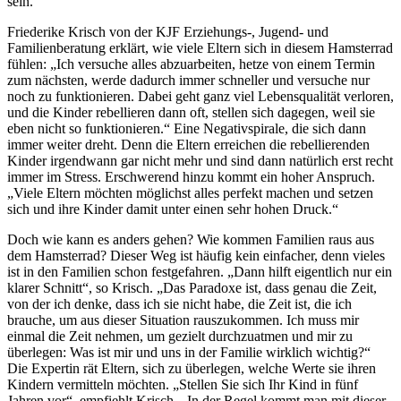
sein.
Friederike Krisch von der KJF Erziehungs-, Jugend- und
Familienberatung erklärt, wie viele Eltern sich in diesem Hamsterrad
fühlen: „Ich versuche alles abzuarbeiten, hetze von einem Termin
zum nächsten, werde dadurch immer schneller und versuche nur
noch zu funktionieren. Dabei geht ganz viel Lebensqualität verloren,
und die Kinder rebellieren dann oft, stellen sich dagegen, weil sie
eben nicht so funktionieren.“ Eine Negativspirale, die sich dann
immer weiter dreht. Denn die Eltern erreichen die rebellierenden
Kinder irgendwann gar nicht mehr und sind dann natürlich erst recht
immer im Stress. Erschwerend hinzu kommt ein hoher Anspruch.
„Viele Eltern möchten möglichst alles perfekt machen und setzen
sich und ihre Kinder damit unter einen sehr hohen Druck.“
Doch wie kann es anders gehen? Wie kommen Familien raus aus
dem Hamsterrad? Dieser Weg ist häufig kein einfacher, denn vieles
ist in den Familien schon festgefahren. „Dann hilft eigentlich nur ein
klarer Schnitt“, so Krisch. „Das Paradoxe ist, dass genau die Zeit,
von der ich denke, dass ich sie nicht habe, die Zeit ist, die ich
brauche, um aus dieser Situation rauszukommen. Ich muss mir
einmal die Zeit nehmen, um gezielt durchzuatmen und mir zu
überlegen: Was ist mir und uns in der Familie wirklich wichtig?“
Die Expertin rät Eltern, sich zu überlegen, welche Werte sie ihren
Kindern vermitteln möchten. „Stellen Sie sich Ihr Kind in fünf
Jahren vor“, empfiehlt Krisch. „In der Regel kommt man mit dieser