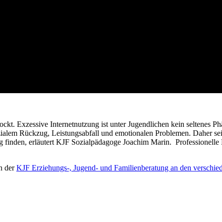
ockt. Exzessive Internetnutzung ist unter Jugendlichen kein seltenes Phä
zialem Rückzug, Leistungsabfall und emotionalen Problemen. Daher sei 
ng finden, erläutert KJF Sozialpädagoge Joachim Marin. Professionell
n der
KJF Erziehungs-, Jugend- und Familienberatung an den verschie