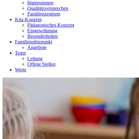
Impressionen
Qualitätsversprechen
Familienzentrum
Kita-Konzept
Pädagogisches Konzept
Eingewöhnung
Besonderheiten
Familienstützpunkt
Angebote
Team
Leitung
Offene Stellen
Werte