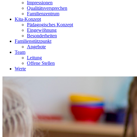
Impressionen
Qualitätsversprechen
Familienzentrum
Kita-Konzept
Pädagogisches Konzept
Eingewöhnung
Besonderheiten
Familienstützpunkt
Angebote
Team
Leitung
Offene Stellen
Werte