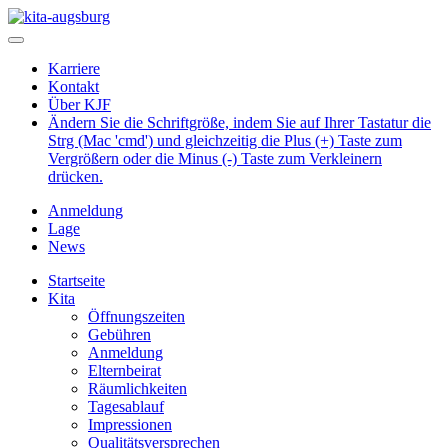
Karriere
Kontakt
Über KJF
Ändern Sie die Schriftgröße, indem Sie auf Ihrer Tastatur die
Strg (Mac 'cmd') und gleichzeitig die Plus (+) Taste zum
Vergrößern oder die Minus (-) Taste zum Verkleinern
drücken.
Anmeldung
Lage
News
Startseite
Kita
Öffnungszeiten
Gebühren
Anmeldung
Elternbeirat
Räumlichkeiten
Tagesablauf
Impressionen
Qualitätsversprechen